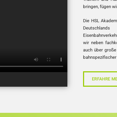
bringen, fügen w
Die HSL Akademi
Deutschla
Eisenbahnverkeh
wir neben fach
auch über große 
bahnspezifischer
ERFAHRE M