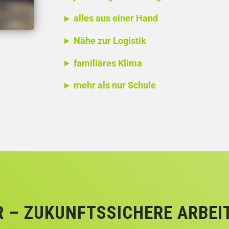
alles aus einer Hand
Nähe zur Logistik
familiäres Klima
mehr als nur Schule
R –
ZUKUNFTSSICHERE ARBEI