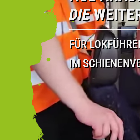
DIE
WEITE
FÜR LOKFÜHRE
IM SCHIENENV