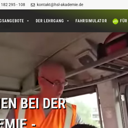
 182 295 - 108
kontakt@hsl-akademie.de
NGSANGEBOTE
DER LEHRGANG
FAHRSIMULATOR
FÜR
EN BEI DER
EMIE -