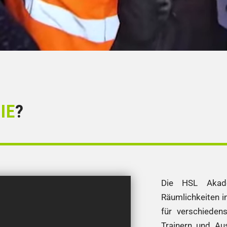
IE
?
Die HSL Akade
Räumlichkeiten 
für verschieden
Trainern und Aus