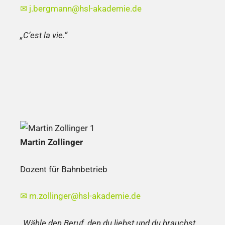
✉
j.bergmann@hsl-akademie.de
„C’est la vie.“
Martin Zollinger
Dozent für Bahnbetrieb
✉
m.zollinger@hsl-akademie.de
„Wähle den Beruf, den du liebst und du brauchst