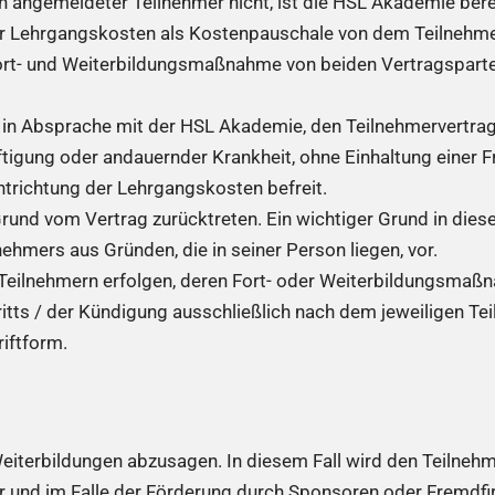
ein angemeldeter Teilnehmer nicht, ist die HSL Akademie ber
er Lehrgangskosten als Kostenpauschale von dem Teilnehmer
Fort- und Weiterbildungsmaßnahme von beiden Vertragsparte
it, in Absprache mit der HSL Akademie, den Teilnehmervert
ftigung oder andauernder Krankheit, ohne Einhaltung einer F
ntrichtung der Lehrgangskosten befreit.
und vom Vertrag zurücktreten. Ein wichtiger Grund in dies
ehmers aus Gründen, die in seiner Person liegen, vor.
n Teilnehmern erfolgen, deren Fort- oder Weiterbildungsmaß
tts / der Kündigung ausschließlich nach dem jeweiligen Te
riftform.
Weiterbildungen abzusagen. In diesem Fall wird den Teilnehm
r und im Falle der Förderung durch Sponsoren oder Fremdf