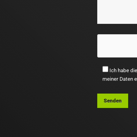
Ich habe di
meiner Daten 
Bitte
lasse
dieses
Feld
leer.