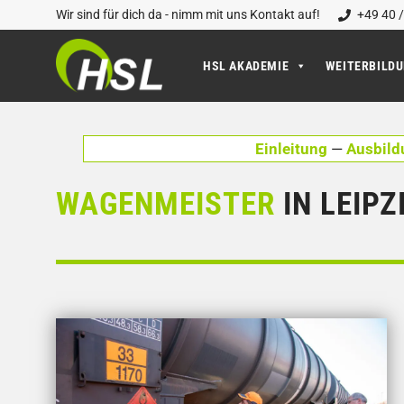
Zum
Wir sind für dich da - nimm mit uns Kontakt auf!
+49 40 /
Inhalt
springen
HSL AKADEMIE
WEITERBILD
Einleitung
—
Ausbild
WAGENMEISTER
IN LEIPZ