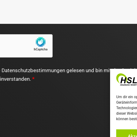
e
Datenschutzbestimmungen
gelesen und bin mit der Speic
einverstanden.
*
Um dir ein o
Geräteinfor
Technologien
dieser Websi
können best
Akze