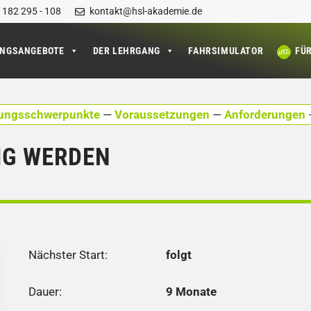
 182 295 - 108
kontakt@hsl-akademie.de
UNGSANGEBOTE
DER LEHRGANG
FAHRSIMULATOR
FÜ
ungsschwerpunkte
—
Voraussetzungen
—
Anforderungen
IG WERDEN
Nächster Start:
folgt
Dauer:
9 Monate