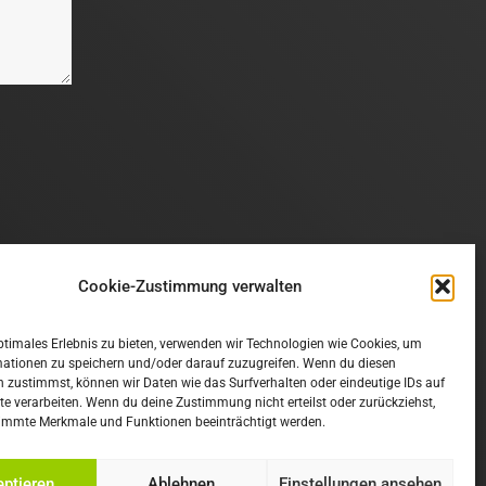
herung
Cookie-Zustimmung verwalten
ptimales Erlebnis zu bieten, verwenden wir Technologien wie Cookies, um
mationen zu speichern und/oder darauf zuzugreifen. Wenn du diesen
 zustimmst, können wir Daten wie das Surfverhalten oder eindeutige IDs auf
te verarbeiten. Wenn du deine Zustimmung nicht erteilst oder zurückziehst,
immte Merkmale und Funktionen beeinträchtigt werden.
ptieren
Ablehnen
Einstellungen ansehen